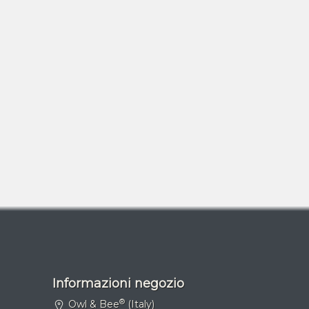
Informazioni negozio
®
Owl & Bee
(Italy)