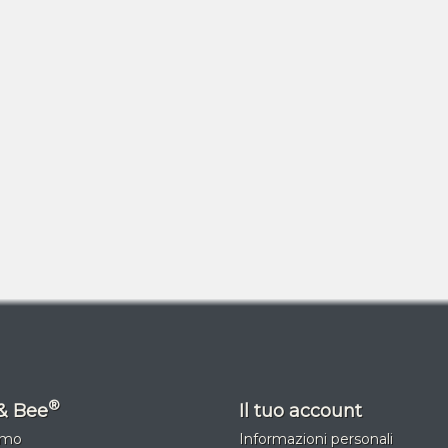
®
& Bee
Il tuo account
amo
Informazioni personali