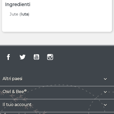
Ingredienti
Jute
(
Iuta
)
Facebook
Twitter
YouTube
Instagram

Altri paesi
®

Owl & Bee

Il tuo account